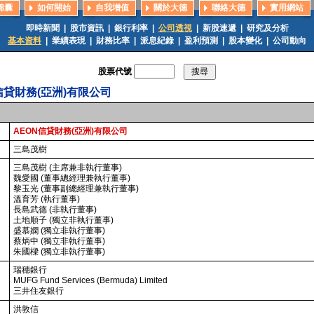
錦囊
如何開始
自我增值
關於大德
聯絡大德
實用網站
即時新聞
|
股市資訊
|
銀行利率
|
公司透視
|
新股速遞
|
研究及分析
基本資料
|
業績表現
|
財務比率
|
派息紀錄
|
盈利預測
|
股本變化
|
公司動向
股票代號
信貸財務(亞洲)有限公司
AEON信貸財務(亞洲)有限公司
三島茂樹
三島茂樹 (主席兼非執行董事)
魏愛國 (董事總經理兼執行董事)
黎玉光 (董事副總經理兼執行董事)
溫育芳 (執行董事)
長島武德 (非執行董事)
土地順子 (獨立非執行董事)
盛慕嫻 (獨立非執行董事)
蔡炳中 (獨立非執行董事)
朱國樑 (獨立非執行董事)
瑞穗銀行
MUFG Fund Services (Bermuda) Limited
三井住友銀行
洪敦信