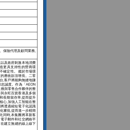
、保險代理及顧問業務,
,以及政府刺激本地消費
營造更具支持性的營商環
不確定性。 鑑於市場環
質的應收款項增長。二零
平台,客戶將能夠無縫地賺
忠誠度。作為「AEON
金融服務與零售合作夥伴的整
將與永旺百貨香港及多個
和長期留存率,從而提升
核心,加強人工智能在整
團將透過縮短電子化認識
動化審批,從而進一步精簡
與此同時,本集團將革新客
、電子郵件和社交網絡平
團旨在建立無縫的線上線下