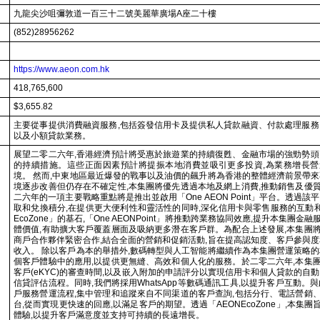
九龍尖沙咀彌敦道一百三十二號美麗華廣場A座二十樓
(852)28956262
https://www.aeon.com.hk
418,765,600
$3,655.82
主要從事提供消費融資服務,包括簽發信用卡及提供私人貸款融資、付款處理服務
以及小額貸款業務。
展望二零二六年,香港經濟預計將受惠於旅遊業的持續復甦、金融市場的強勁勢頭
的持續措施。這些正面因素預計將提振本地消費並吸引更多投資,為業務增長
境。 然而,中東地區最近爆發的戰事以及油價的飆升將為香港的整體經濟前景帶來
境逐步改善但仍存在不確定性,本集團將優先透過本地及網上消費,推動銷售及優
二六年的一項主要戰略重點將是推出並啟用「One AEON Point」平台。透過該
取和兌換積分,在提供更大便利性和靈活性的同時,深化信用卡與零售服務的互動和
EcoZone」的基石,「One AEONPoint」將推動跨業務協同效應,提升本集團
體價值,有助擴大客戶覆蓋層面及吸納更多潛在客戶群。為配合上述發展,本集團
商戶合作夥伴緊密合作,結合全面的營銷和促銷活動,旨在提高認知度、客戶參與度
收入。 除以客戶為本的舉措外,數碼轉型與人工智能將繼續作為本集團營運策略的
個客戶體驗中的應用,以提供更無縫、高效和個人化的服務。於二零二六年,本集
客戶(eKYC)的審查時間,以及嵌入附加的申請評分以實現信用卡和個人貸款的自
信貸評估流程。同時,我們將採用WhatsApp等數碼通訊工具,以提升客戶互動。
戶服務營運流程,集中管理和追蹤來自不同渠道的客戶查詢,包括分行、電話營銷
台,從而實現更快速的回應,以滿足客戶的期望。透過「AEONEcoZone」,本集
體驗,以提升客戶滿意度並支持可持續的長遠增長。