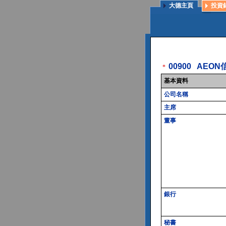
大德主頁
投資
00900
AEON
*
基本資料
公司名稱
主席
董事
銀行
秘書