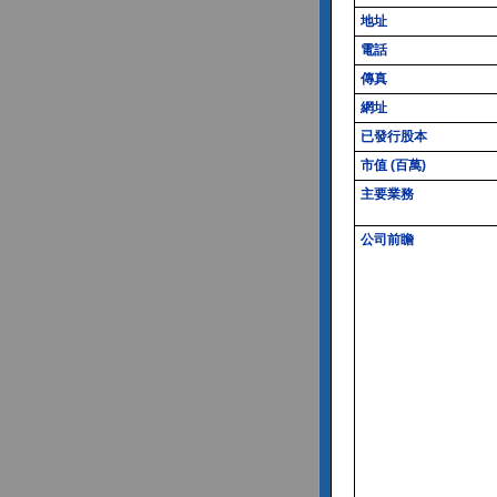
地址
電話
傳真
網址
已發行股本
市值 (百萬)
主要業務
公司前瞻