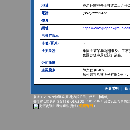
地址
香港銅鑼灣告士打道二百六十
電話
(852)25599438
傳真
網址
https://www.graphexgroup.co
已發行股本
市值 (百萬)
$
主要業務
集團主要業務為開發及加工石
集團亦從事景觀設計業務。
公司前瞻
主要股東
陳奕仁 (8.40%)
廣州普邦園林股份有限公司 (6.4
免責聲明
|
個
版權 © 2026 大德證券(亞洲)有限公司。保留一切權利。
香港聯合交易所
之參與者 (經紀代號：3840-3841)
證券及期貨事務監
免責聲明
財經資訊由 匯港通訊 提供
[
]