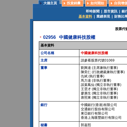
大德主頁
投資錦囊
如何開始
自我增
即時新聞
|
股市資訊
|
銀
基本資料
|
業績表現
|
財務比
股票代
02956
中國健康科技股權
*
基本資料
公司名稱
中國健康科技股權
主席
請參看股票代號01069
董事
劉興達 (主席兼執行董事)
陳奕仁 (行政總裁兼執行董事)
仇斌 (執行董事)
馬力達 (非執行董事)
談葉鳳仙 (獨立非執行董事)
王雲才 (獨立非執行董事)
廖廣生 (獨立非執行董事)
唐照東 (獨立非執行董事)
銀行
中國銀行(香港)有限公司
交通銀行股份有限公司
東亞銀行有限公司
香港上海匯豐銀行有限公司
秘書
郭嘉熙