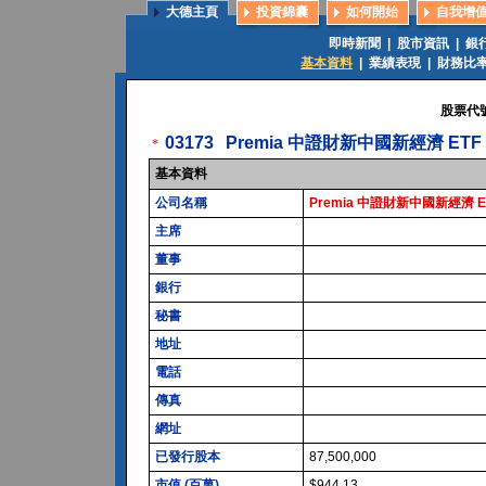
大德主頁
投資錦囊
如何開始
自我增
即時新聞
|
股市資訊
|
銀
基本資料
|
業績表現
|
財務比
股票代
03173
Premia 中證財新中國新經濟 ETF
*
基本資料
公司名稱
Premia 中證財新中國新經濟 E
主席
董事
銀行
秘書
地址
電話
傳真
網址
已發行股本
87,500,000
市值 (百萬)
$944.13