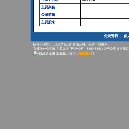
主要業務
公司前瞻
主要股東
免責聲明
|
個
版權 © 2026 大德證券(亞洲)有限公司。保留一切權利。
香港聯合交易所
之參與者 (經紀代號：3840-3841)
證券及期貨事務監
免責聲明
財經資訊由 匯港通訊 提供
[
]