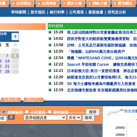
錦囊
如何開始
自我增值
關於大德
聯絡大德
實用網站
即時新聞
|
股市資訊
|
銀行利率
|
公司透視
|
新股速遞
|
研究及分析
即時新聞
15:28
美上訴法院維持對白宮宴會廳改造項目停工
26年
14:02
西班牙對意大利航班船隻實施邊境管制 回
四
五
六
13:58
沙特、土耳其及巴基斯坦簽防務協議 加強
1
12:55
「海德園」以約950萬元售出兩房戶
6
7
8
12:54
華懋「WHITESAND COVE」以9938萬
3
14
15
12:22
SpaceX 早前收購 Cursor 據報交易最
0
21
22
12:21
日本財務大臣:美日一直密切溝通 將在必
7
28
29
12:20
納斯達克交易所12月實現每周5天、每天2
12:20
SK 海力士據報考慮為中國廠房引入投資者
12:19
北京推樓市新政策 非京籍家庭購房社保個
交易示範
開設戶口
恒生指
股票報價
公司透視
即時新聞