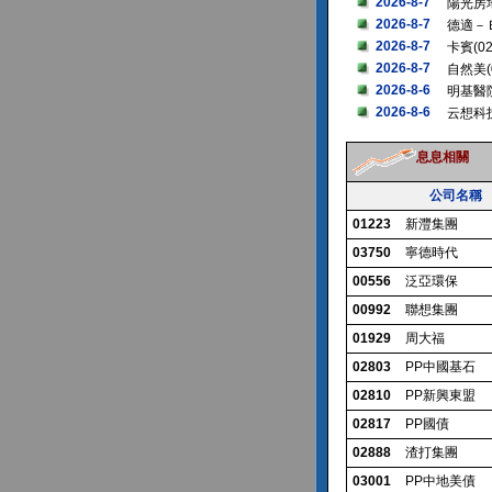
2026-8-7
陽光房地
2026-8-7
德適－Ｂ
2026-8-7
卡賓(0
2026-8-7
自然美(
2026-8-6
明基醫院
2026-8-6
云想科技
息息相關
公司名稱
01223
新灃集團
03750
寧德時代
00556
泛亞環保
00992
聯想集團
01929
周大福
02803
PP中國基石
02810
PP新興東盟
02817
PP國債
02888
渣打集團
03001
PP中地美債