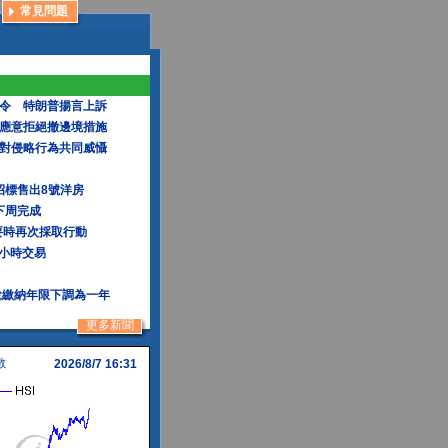
常見問題
令 特朗普揚言上訴
應意拒絕撤邊境措施
對侵略行為共同威懾
元招標售出8號洋房
快下周完成
要時再次採取行動
3小時交易
稅繳納年限下調為一年
更多新聞
數
2026/8/7 16:31