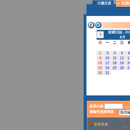
大德主頁
投資
財經日誌 - 20
8月
日
一
二
三
2
3
4
5
9
10
11
12
1
16
17
18
19
2
23
24
25
26
2
30
31
股票代號
窩輪快速搜尋器
新股速遞