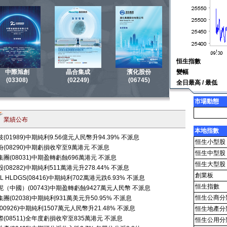
恒生指數
中際旭創
晶合集成
濱化股份
變幅
(03308)
(02249)
(06745)
全日最高 / 最低
市場動態
業績公布
本地指數
(01989)中期純利9.56億元人民幣升94.39% 不派息
恒生小型股
(08290)中期虧損收窄至9萬港元 不派息
恒生中型股
團(08031)中期盈轉虧蝕696萬港元 不派息
恒生大型股
(08282)中期純利511萬港元升278.44% 不派息
創業板
TL HLDGS(08416)中期純利702萬港元跌6.93% 不派息
恒生指數
（中國）(00743)中期盈轉虧蝕9427萬元人民幣 不派息
恒生公商分
團(02038)中期純利931萬美元升50.95% 不派息
00926)中期純利1507萬元人民幣升21.48% 不派息
恒生地產分
(08511)全年度虧損收窄至835萬港元 不派息
恒生公用分